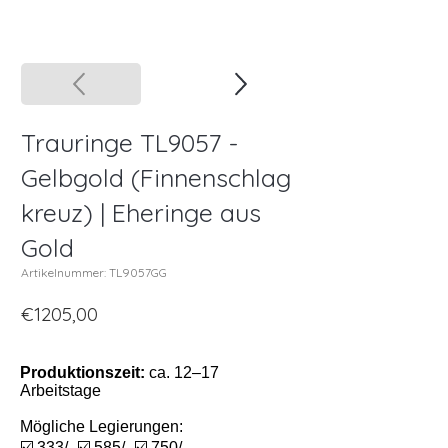
Trauringe TL9057 -
Gelbgold (Finnenschlag
kreuz) | Eheringe aus
Gold
Artikelnummer: TL9057GG
€1205,00
Produktionszeit:
ca. 12–17
Arbeitstage
Mögliche Legierungen:
☑️ 333/- ☑️ 585/- ☑️ 750/-