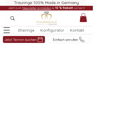
Trauringe 100% Made in Germany
Jetzt zum
Newsletter anmelden
&
10 % Rabatt
sichern!
Eheringe
Konfigurator
Kontakt
Jetzt Termin buchen
Einfach anrufen