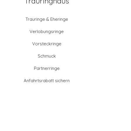
Trauringhaus
Trauringe & Eheringe
Verlobungsringe
Vorsteckringe
Schmuck
Partnerringe
Anfahrtsrabatt sichern
Altgold verkaufen
Goldschmied-Leistungen
Eheringe Farben