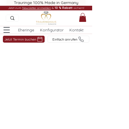
Trauringe 100% Made in Germany
Jetzt zum
Newsletter anmelden
&
10 % Rabatt
sichern!
Eheringe
Konfigurator
Kontakt
Jetzt Termin buchen
Einfach anrufen