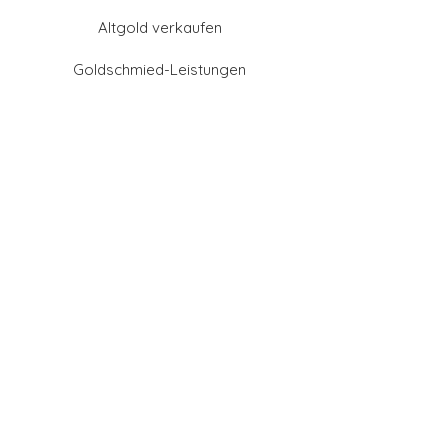
Altgold verkaufen
Goldschmied-Leistungen
Eheringe Farben
Eheringe aus Gold
Eheringe aus Tantal
Eheringe aus Platin
Eheringe aus Weißgold
Eheringe aus Gelbgold
Eheringe aus Sattgelb-
Gold