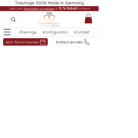
Trauringe 100% Made in Germany
Jetzt zum
Newsletter anmelden
&
10 % Rabatt
sichern!
Eheringe
Konfigurator
Kontakt
Jetzt Termin buchen
Einfach anrufen