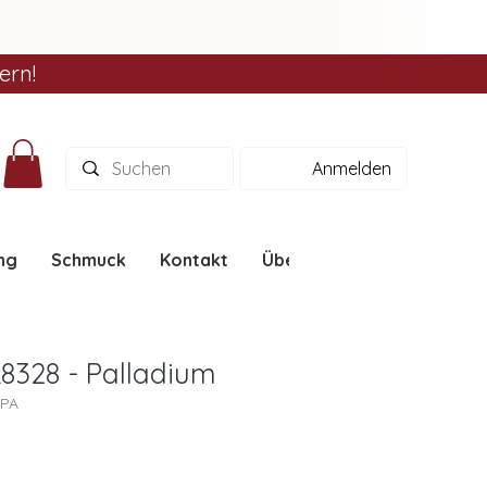
ern!
Anmelden
ng
Schmuck
Kontakt
Über uns
Ratgeber
8328 - Palladium
8PA