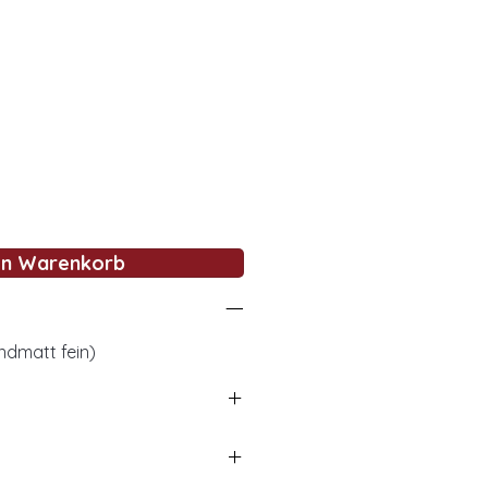
en Warenkorb
ndmatt fein)