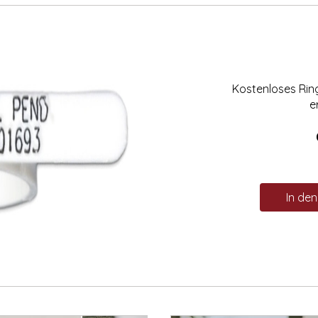
Kostenloses Ri
e
In de