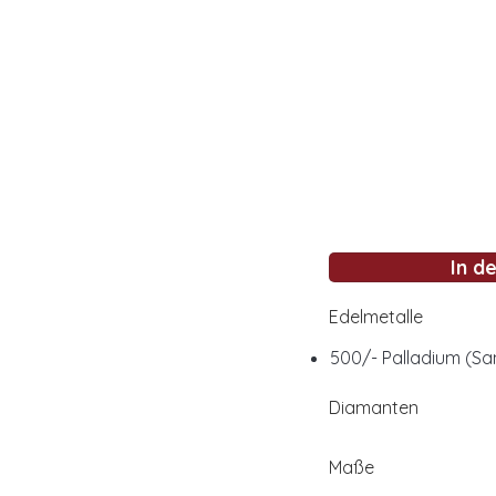
In d
Edelmetalle
500/- Palladium (Sa
Diamanten
Maße