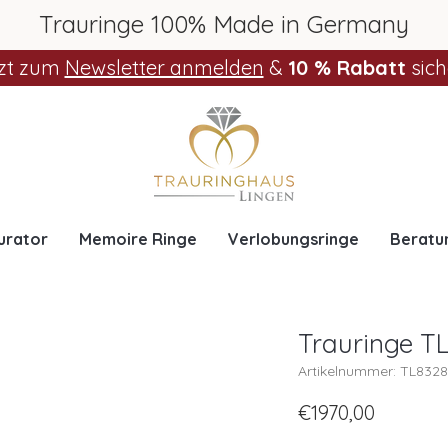
Trauringe 100% Made in Germany
zt zum
Newsletter anmelden
&
10 % Rabatt
sich
urator
Memoire Ringe
Verlobungsringe
Beratu
Trauringe TL
Artikelnummer: TL832
€1970,00