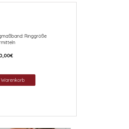
ngmaßband: Ringgröße
rmitteln
Preis
0,00€
n Warenkorb