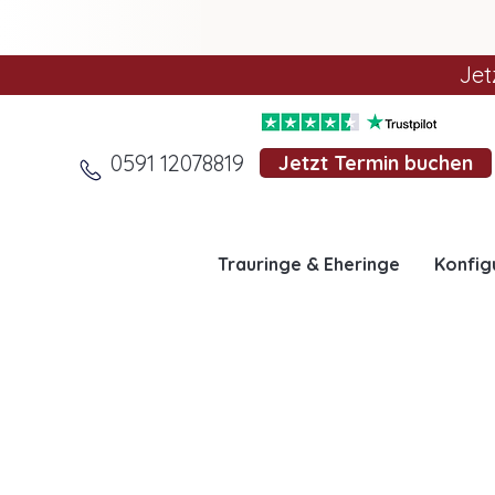
Jet
0591 12078819
Jetzt Termin buchen
Trauringe & Eheringe
Konfig