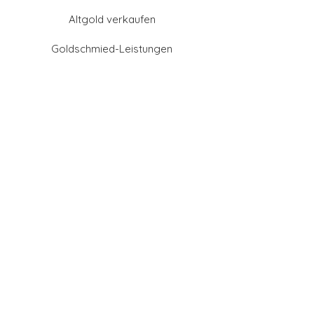
Altgold verkaufen
Goldschmied-Leistungen
Eheringe Farben
Eheringe aus Gold
Eheringe aus Tantal
Eheringe aus Platin
Eheringe aus Weißgold
Eheringe aus Gelbgold
Eheringe aus Sattgelb-
Gold