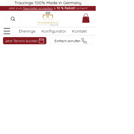
Trauringe 100% Made in Germany
Jetzt zum
Newsletter anmelden
&
10 % Rabatt
sichern!
Eheringe
Konfigurator
Kontakt
Jetzt Termin buchen
Einfach anrufen