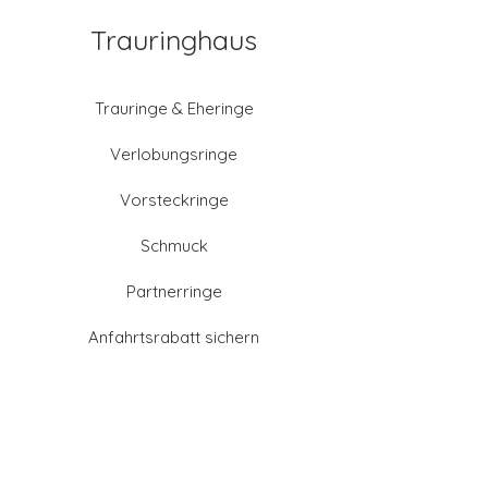
Trauringhaus
Trauringe & Eheringe
Verlobungsringe
Vorsteckringe
Schmuck
Partnerringe
Anfahrtsrabatt sichern
Altgold verkaufen
Goldschmied-Leistungen