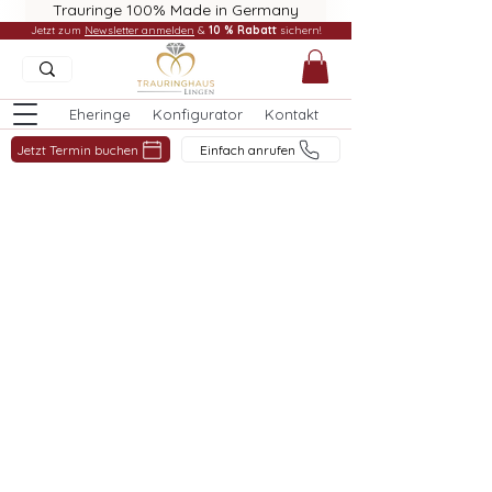
Trauringe 100% Made in Germany
Jetzt zum
Newsletter anmelden
&
10 % Rabatt
sichern!
Eheringe
Konfigurator
Kontakt
Jetzt Termin buchen
Einfach anrufen