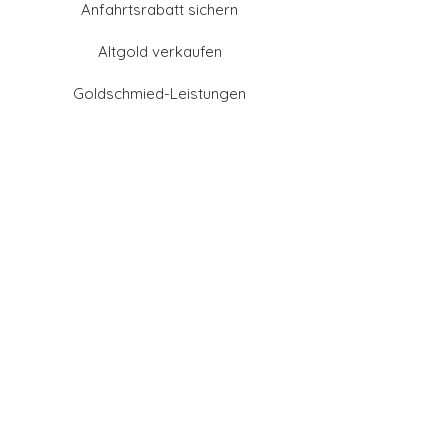
Anfahrtsrabatt sichern
Altgold verkaufen
Goldschmied-Leistungen
Eheringe Farben
Eheringe aus Gold
Eheringe aus Tantal
Eheringe aus Platin
Eheringe aus Weißgold
Eheringe aus Gelbgold
Eheringe aus Sattgelb-