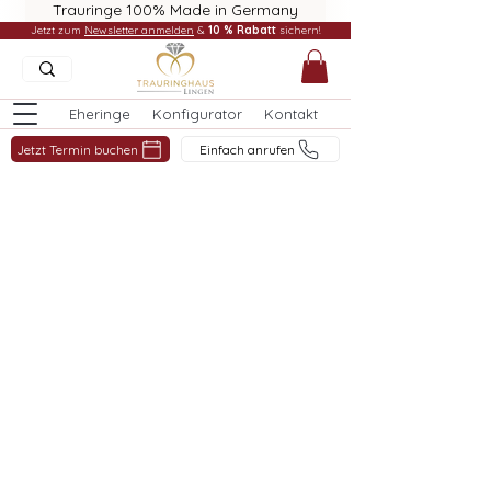
Trauringe 100% Made in Germany
Jetzt zum
Newsletter anmelden
&
10 % Rabatt
sichern!
Eheringe
Konfigurator
Kontakt
Jetzt Termin buchen
Einfach anrufen