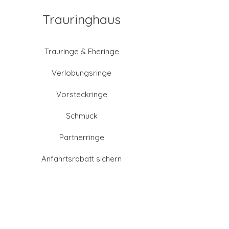
Trauringhaus
Trauringe & Eheringe
Verlobungsringe
Vorsteckringe
Schmuck
Partnerringe
Anfahrtsrabatt sichern
Altgold verkaufen
Goldschmied-Leistungen