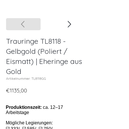
Trauringe TL8118 -
Gelbgold (Poliert /
Eismatt) | Eheringe aus
Gold
Artikelnummer: TL8118GG
€1135,00
Produktionszeit:
ca. 12–17
Arbeitstage
Mögliche Legierungen:
☑️ 333/- ☑️ 585/- ☑️ 750/-