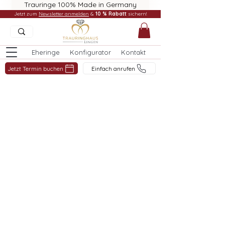
Trauringe 100% Made in Germany
Jetzt zum
Newsletter anmelden
&
10 % Rabatt
sichern!
Eheringe
Konfigurator
Kontakt
Jetzt Termin buchen
Einfach anrufen