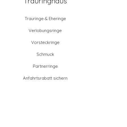
Trauringhaus
Trauringe & Eheringe
Verlobungsringe
Vorsteckringe
Schmuck
Partnerringe
Anfahrtsrabatt sichern
Altgold verkaufen
Goldschmied-Leistungen
Eheringe Farben