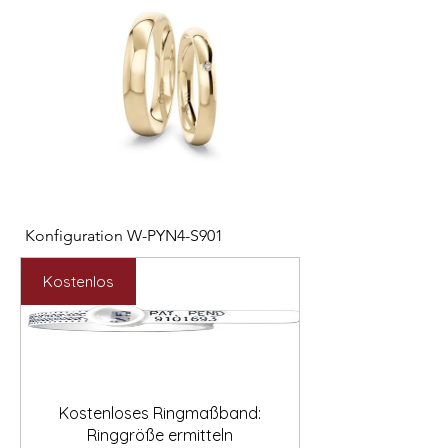

Konfiguration W-PYN4-S901
Konfiguration W-RC
Preis
Preis
892,00 €
2.531,00 €
Kostenlos
Kostenloses Ringmaßband:
Ringgröße ermitteln