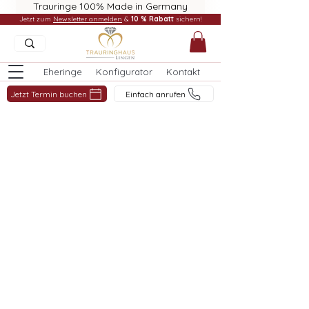
Trauringe 100% Made in Germany
Jetzt zum
Newsletter anmelden
&
10 % Rabatt
sichern!
Eheringe
Konfigurator
Kontakt
Jetzt Termin buchen
Einfach anrufen