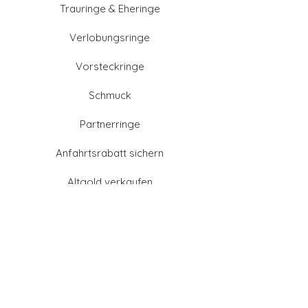
Trauringe & Eheringe
Verlobungsringe
Vorsteckringe
Schmuck
Partnerringe
Anfahrtsrabatt sichern
Altgold verkaufen
Goldschmied-Leistungen
Eheringe Farben
Eheringe aus Gold