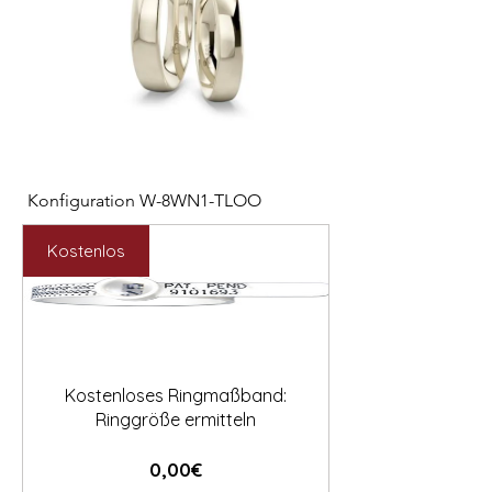

Konfiguration W-8WN1-TLOO
Konfiguration W-PYN
Preis
Preis
2.547,00 €
892,00 €
Kostenlos
Kostenloses Ringmaßband:
Ringgröße ermitteln
Preis
0,00€