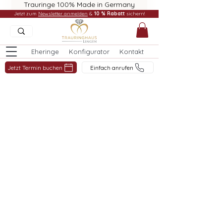
Trauringe 100% Made in Germany
Jetzt zum
Newsletter anmelden
&
10 % Rabatt
sichern!
Eheringe
Konfigurator
Kontakt
Jetzt Termin buchen
Einfach anrufen