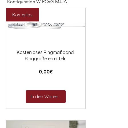

Konfiguration W-RCVG-MJJA
Konfiguration W-PP
Preis
Preis
2.531,00 €
2.127,00 €
Kostenlos
Kostenloses Ringmaßband:
Ringgröße ermitteln
Preis
0,00€
In den Warenkorb