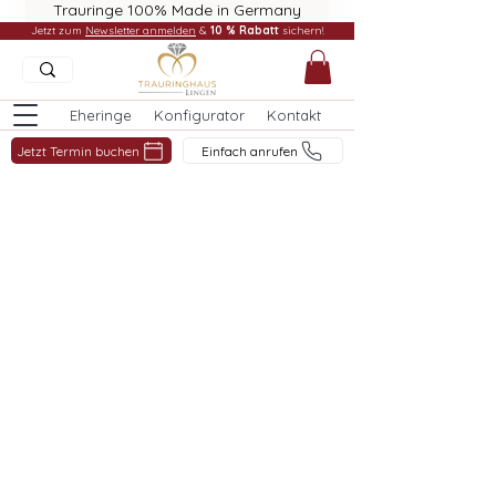
Trauringe 100% Made in Germany
Jetzt zum
Newsletter anmelden
&
10 % Rabatt
sichern!
Eheringe
Konfigurator
Kontakt
Jetzt Termin buchen
Einfach anrufen