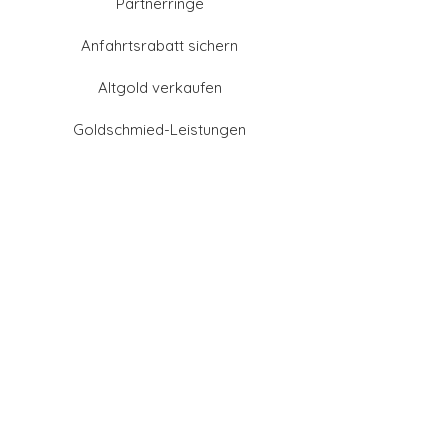
Partnerringe
Anfahrtsrabatt sichern
Altgold verkaufen
Goldschmied-Leistungen
Eheringe Farben
Eheringe aus Gold
Eheringe aus Tantal
Eheringe aus Platin
Eheringe aus Weißgold
Eheringe aus Gelbgold