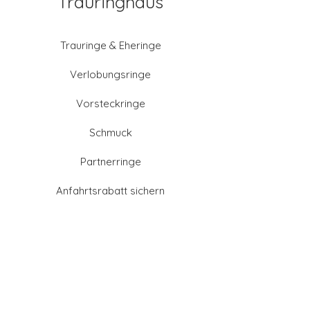
Trauringhaus
Trauringe & Eheringe
Verlobungsringe
Vorsteckringe
Schmuck
Partnerringe
Anfahrtsrabatt sichern
Altgold verkaufen
Goldschmied-Leistungen
Eheringe Farben