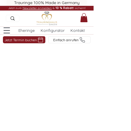
Trauringe 100% Made in Germany
Jetzt zum
Newsletter anmelden
&
10 % Rabatt
sichern!
Eheringe
Konfigurator
Kontakt
Jetzt Termin buchen
Einfach anrufen