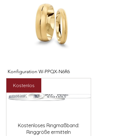

Konfiguration W-PPQX-N6R6
Konfiguration W-HC
Preis
Preis
2.127,00 €
1.121,00 €
Kostenlos
Kostenloses Ringmaßband:
Ringgröße ermitteln