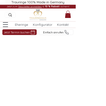
Trauringe 100% Made in Germany
Jetzt zum
Newsletter anmelden
&
10 % Rabatt
sichern!
Eheringe
Konfigurator
Kontakt
Jetzt Termin buchen
Einfach anrufen