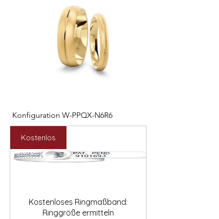

Konfiguration W-PPQX-N6R6
Konfiguration W-HC
Preis
Preis
2.127,00 €
1.121,00 €
Kostenlos
Kostenloses Ringmaßband:
Ringgröße ermitteln