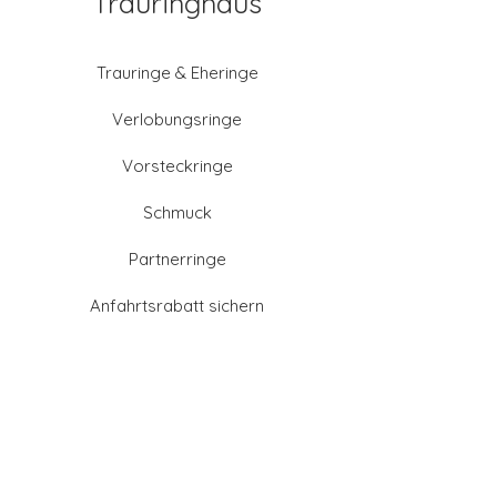
Trauringhaus
Trauringe & Eheringe
Verlobungsringe
Vorsteckringe
Schmuck
Partnerringe
Anfahrtsrabatt sichern
Altgold verkaufen
Goldschmied-Leistungen
Eheringe Farben