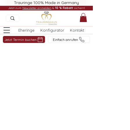
Trauringe 100% Made in Germany
Jetzt zum
Newsletter anmelden
&
10 % Rabatt
sichern!
Eheringe
Konfigurator
Kontakt
Jetzt Termin buchen
Einfach anrufen