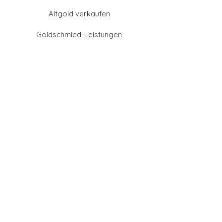
Altgold verkaufen
Goldschmied-Leistungen
Eheringe Farben
Eheringe aus Gold
Eheringe aus Tantal
Eheringe aus Platin
Eheringe aus Weißgold
Eheringe aus Gelbgold
Eheringe aus Sattgelb-
Gold