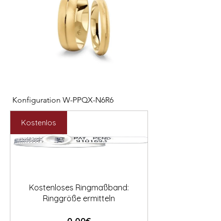

Konfiguration W-PPQX-N6R6
Konfiguration W-HC
Preis
Preis
2.127,00 €
1.121,00 €
Kostenlos
Kostenloses Ringmaßband:
Ringgröße ermitteln
Preis
0,00€