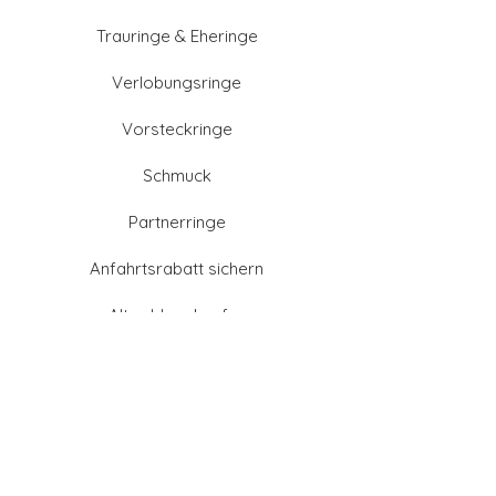
Trauringe & Eheringe
Verlobungsringe
Vorsteckringe
Schmuck
Partnerringe
Anfahrtsrabatt sichern
Altgold verkaufen
Goldschmied-Leistungen
Eheringe Farben