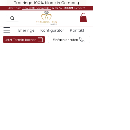
Trauringe 100% Made in Germany
Jetzt zum
Newsletter anmelden
&
10 % Rabatt
sichern!
Eheringe
Konfigurator
Kontakt
Jetzt Termin buchen
Einfach anrufen