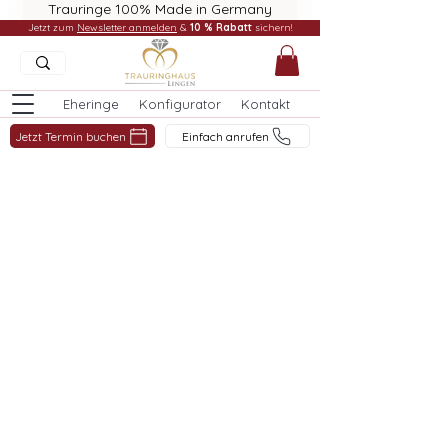
Trauringe 100% Made in Germany
Jetzt zum
Newsletter anmelden
&
10 % Rabatt
sichern!
Eheringe
Konfigurator
Kontakt
Jetzt Termin buchen
Einfach anrufen