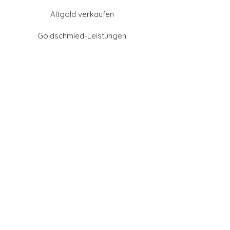
Altgold verkaufen
Goldschmied-Leistungen
Eheringe Farben
Eheringe aus Gold
Eheringe aus Tantal
Eheringe aus Platin
Eheringe aus Weißgold
Eheringe aus Gelbgold
Eheringe aus Sattgelb-
Gold