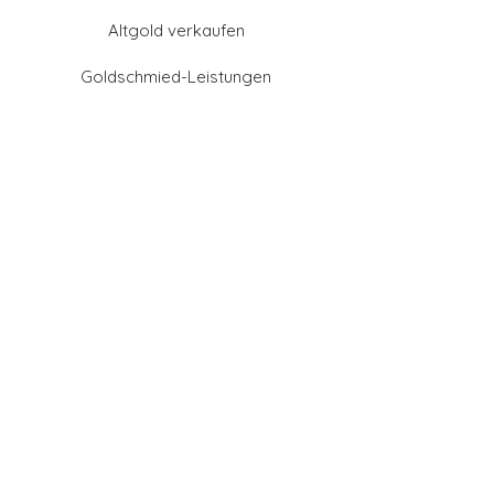
Altgold verkaufen
Goldschmied-Leistungen
Eheringe Farben
Eheringe aus Gold
Eheringe aus Tantal
Eheringe aus Platin
Eheringe aus Weißgold
Eheringe aus Gelbgold
Eheringe aus Sattgelb-
Gold