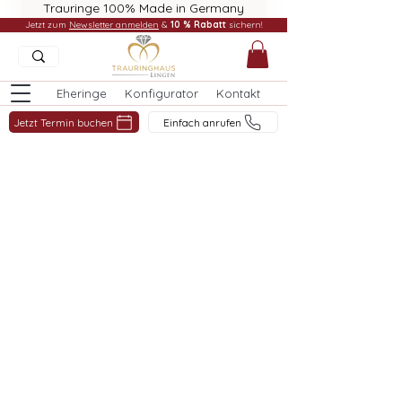
Trauringe 100% Made in Germany
Jetzt zum
Newsletter anmelden
&
10 % Rabatt
sichern!
Eheringe
Konfigurator
Kontakt
Jetzt Termin buchen
Einfach anrufen