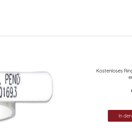
Kostenloses Ri
e
In de