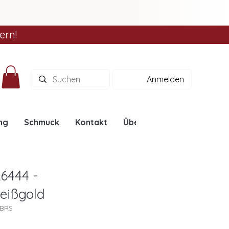
ern!
Anmelden
ng
Schmuck
Kontakt
Über uns
Ratgeber
6444 -
eißgold
4BRS