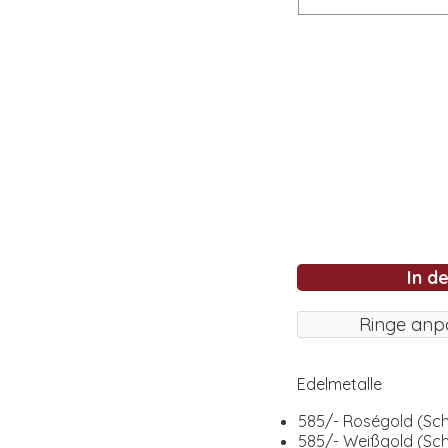
In d
Ringe anp
Edelmetalle
585/- Roségold (Sc
585/- Weißgold (Sc