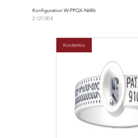
Konfiguration W-PPQX-N6R6
Preis
2.127,00 €
Kostenlos