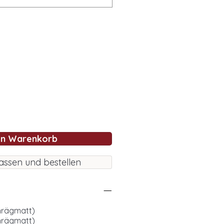
en Warenkorb
assen und bestellen
hrägmatt)
hrägmatt)