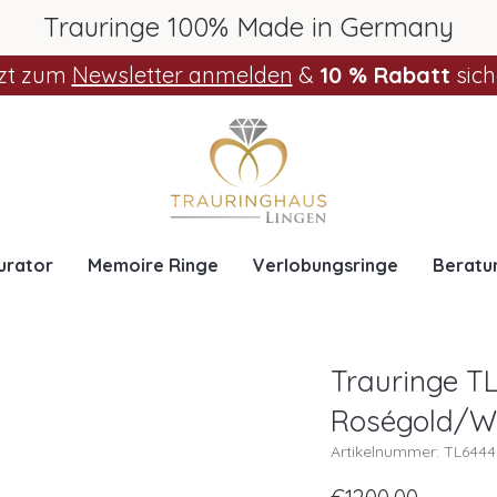
Trauringe 100% Made in Germany
zt zum
Newsletter anmelden
&
10 % Rabatt
sich
urator
Memoire Ringe
Verlobungsringe
Beratu
Trauringe TL
Roségold/W
Artikelnummer: TL644