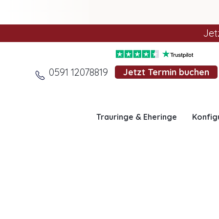
Jet
0591 12078819
Jetzt Termin buchen
Trauringe & Eheringe
Konfig