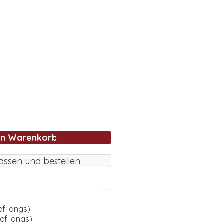
en Warenkorb
assen und bestellen
ef längs)
ef längs)