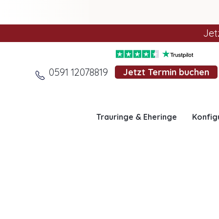
Jet
0591 12078819
Jetzt Termin buchen
Trauringe & Eheringe
Konfig