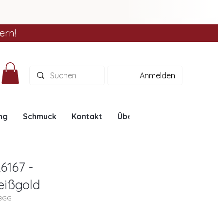
ern!
Anmelden
ng
Schmuck
Kontakt
Über uns
Ratgeber
6167 -
eißgold
7BGG