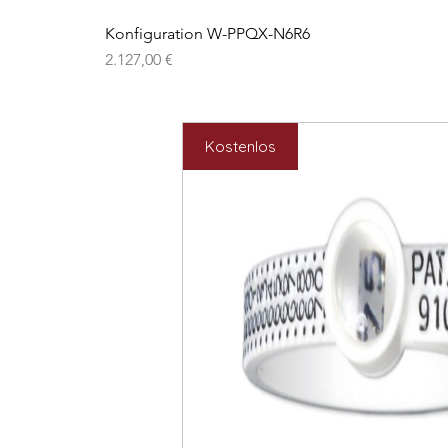
Konfiguration W-PPQX-N6R6
Preis
2.127,00 €
Kostenlos