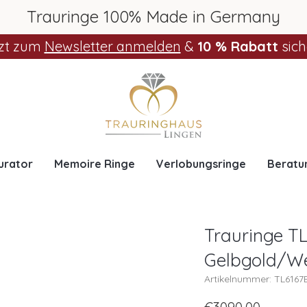
Trauringe 100% Made in Germany
zt zum
Newsletter anmelden
&
10 % Rabatt
sich
urator
Memoire Ringe
Verlobungsringe
Beratu
Trauringe TL
Gelbgold/W
Artikelnummer: TL616