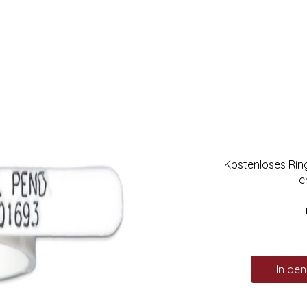
Kostenloses Ri
e
In de