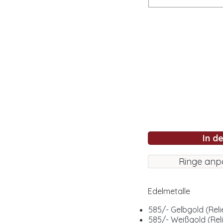
In d
Ringe anp
Edelmetalle
585/- Gelbgold (Reli
585/- Weißgold (Reli