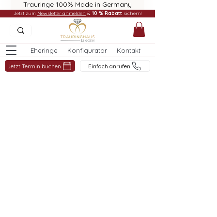
Trauringe 100% Made in Germany
Jetzt zum
Newsletter anmelden
&
10 % Rabatt
sichern!
Eheringe
Konfigurator
Kontakt
Jetzt Termin buchen
Einfach anrufen