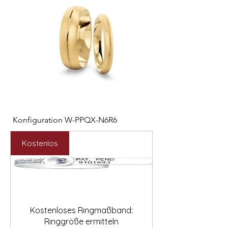

Konfiguration W-PPQX-N6R6
Konfiguration W-HC
Preis
Preis
2.127,00 €
1.121,00 €
Kostenlos
Kostenloses Ringmaßband:
Ringgröße ermitteln