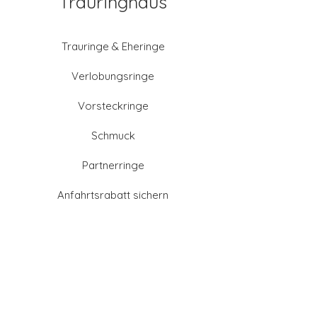
Trauringhaus
Trauringe & Eheringe
Verlobungsringe
Vorsteckringe
Schmuck
Partnerringe
Anfahrtsrabatt sichern
Altgold verkaufen
Goldschmied-Leistungen
Eheringe Farben