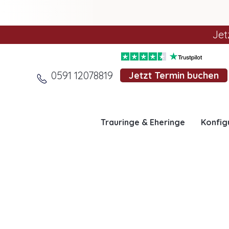
Jet
0591 12078819
Jetzt Termin buchen
Trauringe & Eheringe
Konfig