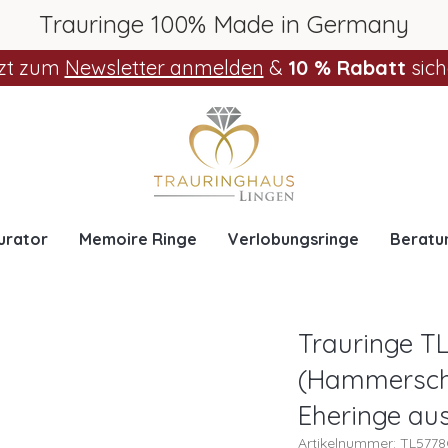
Trauringe 100% Made in Germany
zt zum
Newsletter anmelden
&
10 % Rabatt
sich
urator
Memoire Ringe
Verlobungsringe
Beratu
Trauringe TL
(Hammerschla
Eheringe au
Artikelnummer: TL577