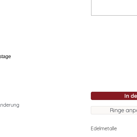
stage
In d
Änderung
Ringe anp
Edelmetalle