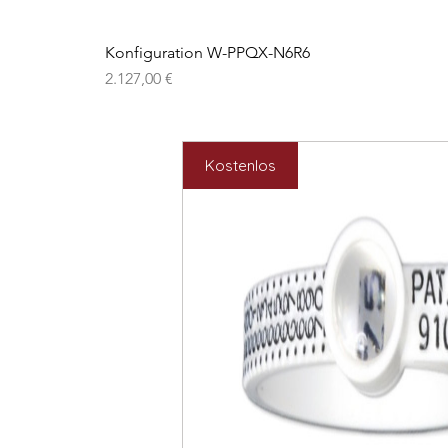
Konfiguration W-PPQX-N6R6
Preis
2.127,00 €
Kostenlos