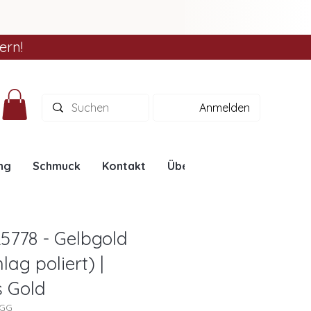
ern!
Anmelden
ng
Schmuck
Kontakt
Über uns
Ratgeber
5778 - Gelbgold
g poliert) |
s Gold
8GG