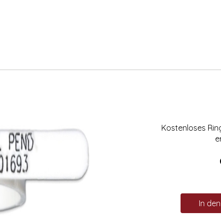
Kostenloses Ri
e
In de