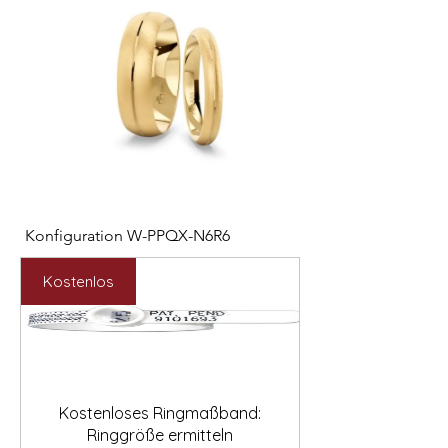

Konfiguration W-PPQX-N6R6
Konfiguration W-HC
Preis
Preis
2.127,00 €
1.121,00 €
Kostenlos
Kostenloses Ringmaßband:
Ringgröße ermitteln