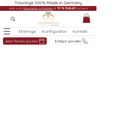
Trauringe 100% Made in Germany
Jetzt zum
Newsletter anmelden
&
10 % Rabatt
sichern!
Eheringe
Konfigurator
Kontakt
Jetzt Termin buchen
Einfach anrufen