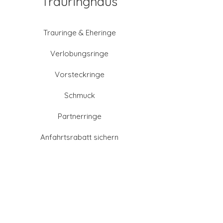
Trauringhaus
Trauringe & Eheringe
Verlobungsringe
Vorsteckringe
Schmuck
Partnerringe
Anfahrtsrabatt sichern
Altgold verkaufen
Goldschmied-Leistungen
Eheringe Farben