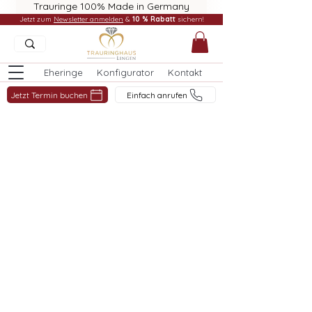
Trauringe 100% Made in Germany
Jetzt zum
Newsletter anmelden
&
10 % Rabatt
sichern!
Eheringe
Konfigurator
Kontakt
Jetzt Termin buchen
Einfach anrufen