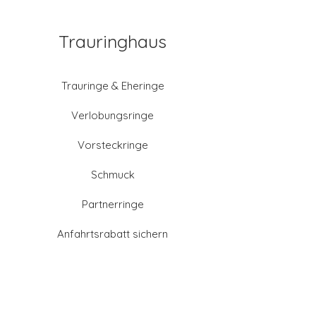
Trauringhaus
Trauringe & Eheringe
Verlobungsringe
Vorsteckringe
Schmuck
Partnerringe
Anfahrtsrabatt sichern
Altgold verkaufen
Goldschmied-Leistungen