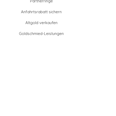
Partnerringe
Anfahrtsrabatt sichern
Altgold verkaufen
Goldschmied-Leistungen
Eheringe Farben
Eheringe aus Gold
Eheringe aus Tantal
Eheringe aus Platin
Eheringe aus Weißgold
Eheringe aus Gelbgold