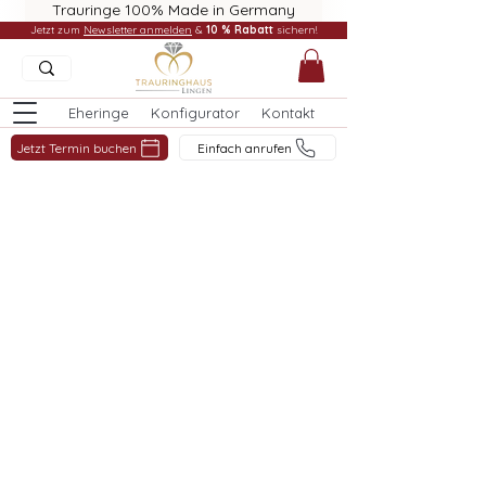
Trauringe 100% Made in Germany
Jetzt zum
Newsletter anmelden
&
10 % Rabatt
sichern!
Eheringe
Konfigurator
Kontakt
Jetzt Termin buchen
Einfach anrufen