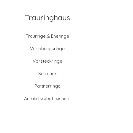
Trauringhaus
Trauringe & Eheringe
Verlobungsringe
Vorsteckringe
Schmuck
Partnerringe
Anfahrtsrabatt sichern
Altgold verkaufen
Goldschmied-Leistungen