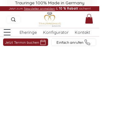
Trauringe 100% Made in Germany
Jetzt zum
Newsletter anmelden
&
10 % Rabatt
sichern!
Eheringe
Konfigurator
Kontakt
Jetzt Termin buchen
Einfach anrufen