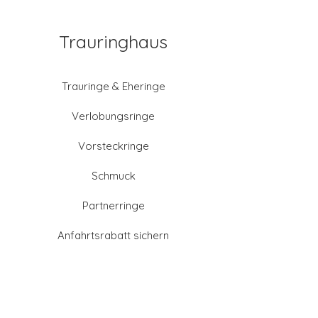
Trauringhaus
Trauringe & Eheringe
Verlobungsringe
Vorsteckringe
Schmuck
Partnerringe
Anfahrtsrabatt sichern
Altgold verkaufen
Goldschmied-Leistungen