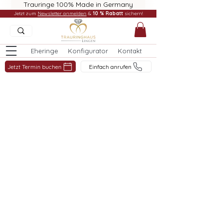
Trauringe 100% Made in Germany
Jetzt zum
Newsletter anmelden
&
10 % Rabatt
sichern!
Eheringe
Konfigurator
Kontakt
Jetzt Termin buchen
Einfach anrufen