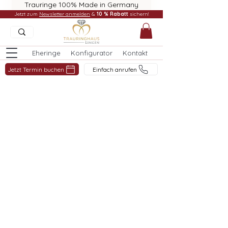
Trauringe 100% Made in Germany
Jetzt zum
Newsletter anmelden
&
10 % Rabatt
sichern!
Eheringe
Konfigurator
Kontakt
Jetzt Termin buchen
Einfach anrufen