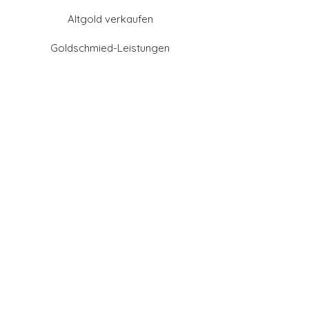
Altgold verkaufen
Goldschmied-Leistungen
Eheringe Farben
Eheringe aus Gold
Eheringe aus Tantal
Eheringe aus Platin
Eheringe aus Weißgold
Eheringe aus Gelbgold
Eheringe aus Sattgelb-
Gold