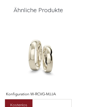
Ähnliche Produkte
Konfiguration W-RCVG-MJJA
Konfiguration W-PP
Preis
Preis
2.531,00 €
2.127,00 €
Kostenlos