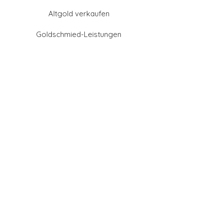
Altgold verkaufen
Goldschmied-Leistungen
Eheringe Farben
Eheringe aus Gold
Eheringe aus Tantal
Eheringe aus Platin
Eheringe aus Weißgold
Eheringe aus Gelbgold
Eheringe aus Sattgelb-
Gold