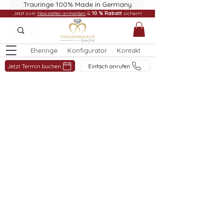
Trauringe 100% Made in Germany
Jetzt zum
Newsletter anmelden
&
10 % Rabatt
sichern!
Eheringe
Konfigurator
Kontakt
Jetzt Termin buchen
Einfach anrufen