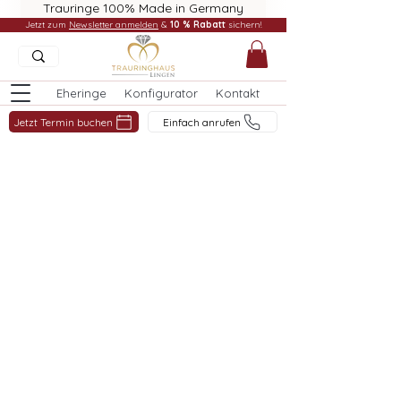
Trauringe 100% Made in Germany
Jetzt zum
Newsletter anmelden
&
10 % Rabatt
sichern!
Eheringe
Konfigurator
Kontakt
Jetzt Termin buchen
Einfach anrufen