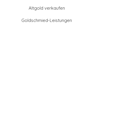
Altgold verkaufen
Goldschmied-Leistungen
Eheringe Farben
Eheringe aus Gold
Eheringe aus Tantal
Eheringe aus Platin
Eheringe aus Weißgold
Eheringe aus Gelbgold
Eheringe aus Sattgelb-
Gold