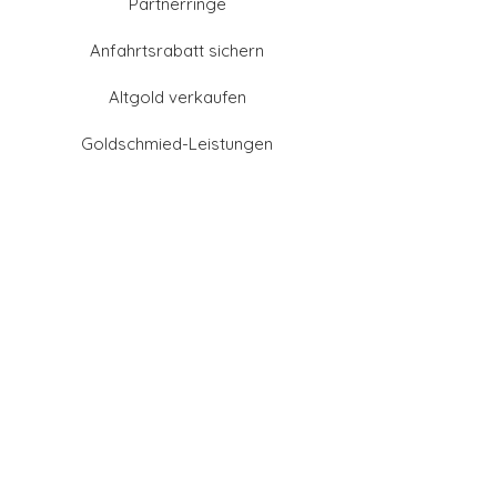
Partnerringe
Anfahrtsrabatt sichern
Altgold verkaufen
Goldschmied-Leistungen
Eheringe Farben
Eheringe aus Gold
Eheringe aus Tantal
Eheringe aus Platin
Eheringe aus Weißgold
Eheringe aus Gelbgold