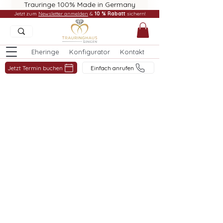
Trauringe 100% Made in Germany
Jetzt zum
Newsletter anmelden
&
10 % Rabatt
sichern!
Eheringe
Konfigurator
Kontakt
Jetzt Termin buchen
Einfach anrufen