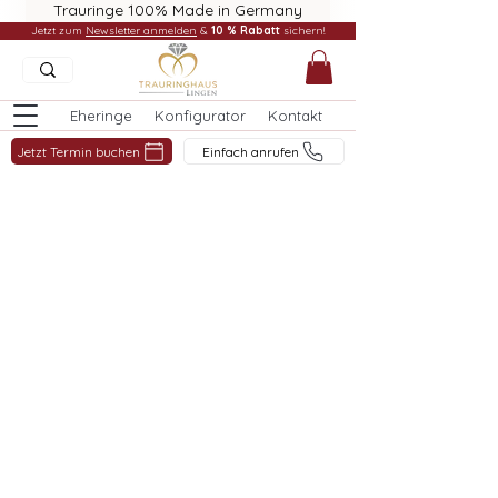
Trauringe 100% Made in Germany
Jetzt zum
Newsletter anmelden
&
10 % Rabatt
sichern!
Eheringe
Konfigurator
Kontakt
Jetzt Termin buchen
Einfach anrufen