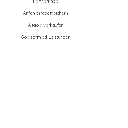
Partnerringe
Anfahrtsrabatt sichern
Altgold verkaufen
Goldschmied-Leistungen
Eheringe Farben
Eheringe aus Gold
Eheringe aus Tantal
Eheringe aus Platin
Eheringe aus Weißgold
Eheringe aus Gelbgold