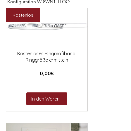

Konfiguration W-8WN1-TLOO
Konfiguration W-PYN
Preis
Preis
2.547,00 €
892,00 €
Kostenlos
Kostenloses Ringmaßband:
Ringgröße ermitteln
Preis
0,00€
In den Warenkorb