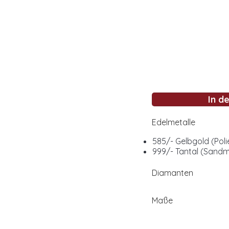
In d
Edelmetalle
585/- Gelbgold (Poli
999/- Tantal (Sandma
Diamanten
Maße