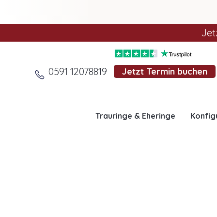
Jet
0591 12078819
Jetzt Termin buchen
Trauringe & Eheringe
Konfig