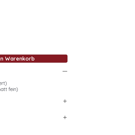
en Warenkorb
ert)
tt fein)