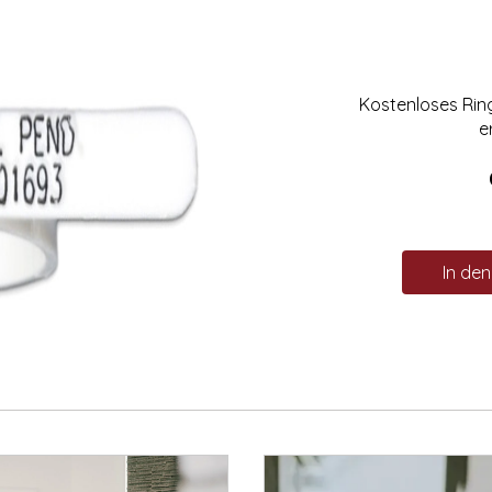
Kostenloses Ri
e
In de