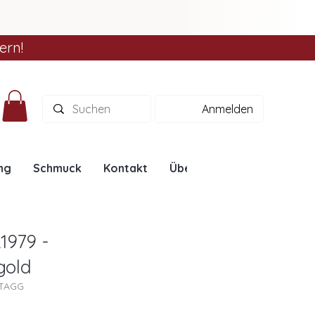
ern!
Anmelden
ng
Schmuck
Kontakt
Über uns
Ratgeber
1979 -
gold
9TAGG