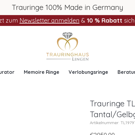
Trauringe 100% Made in Germany
zt zum
Newsletter anmelden
&
10 % Rabatt
sich
urator
Memoire Ringe
Verlobungsringe
Beratu
Trauringe TL
Tantal/Gelb
Artikelnummer: TL197