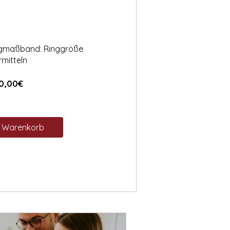
ngmaßband: Ringgröße
rmitteln
Preis
0,00€
n Warenkorb