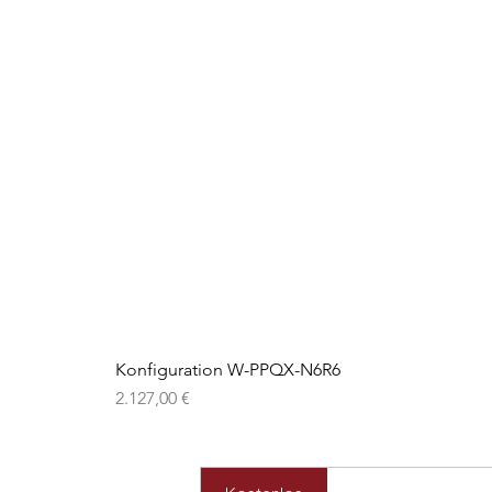
Konfiguration W-PPQX-N6R6
Preis
2.127,00 €