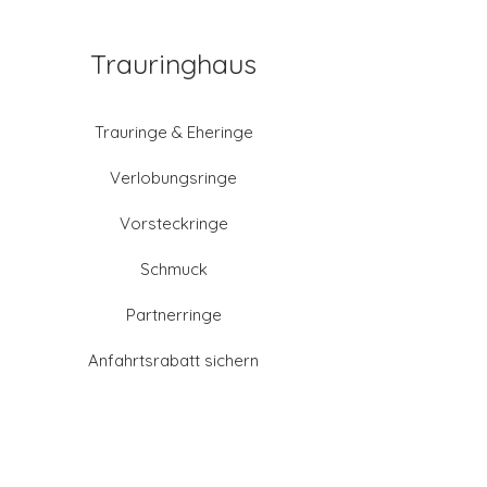
Trauringhaus
Trauringe & Eheringe
Verlobungsringe
Vorsteckringe
Schmuck
Partnerringe
Anfahrtsrabatt sichern
Altgold verkaufen
Goldschmied-Leistungen