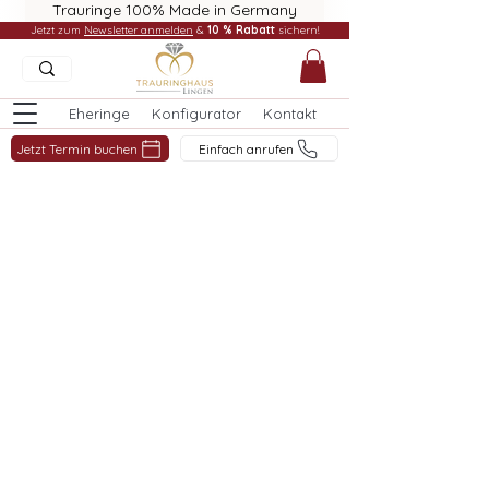
Trauringe 100% Made in Germany
Jetzt zum
Newsletter anmelden
&
10 % Rabatt
sichern!
Eheringe
Konfigurator
Kontakt
Jetzt Termin buchen
Einfach anrufen