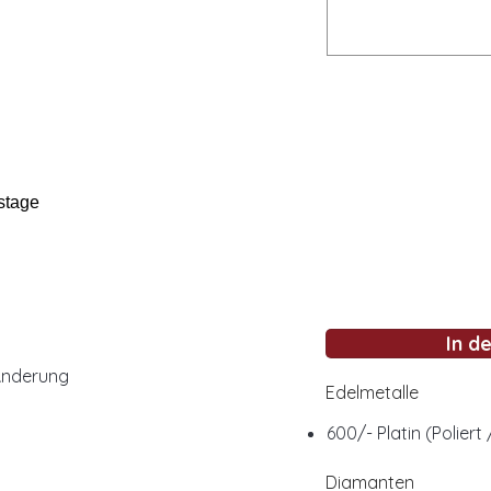
stage
In d
Änderung
Edelmetalle
600/- Platin (Poliert
Diamanten