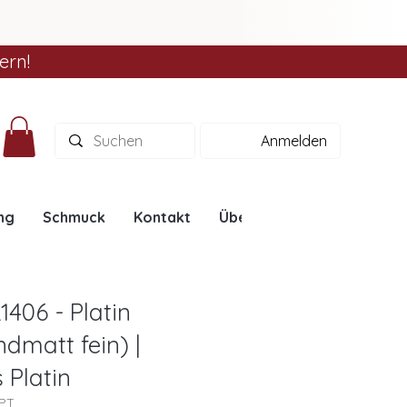
ern!
Anmelden
ng
Schmuck
Kontakt
Über uns
Ratgeber
1406 - Platin
ndmatt fein) |
 Platin
6PT