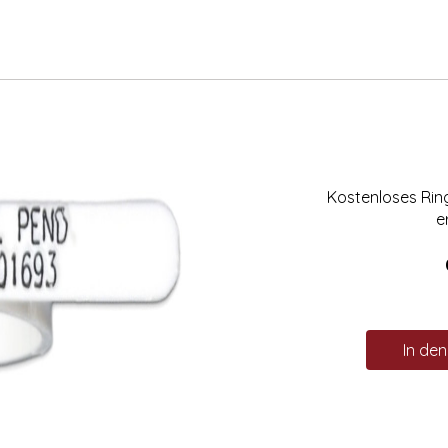
Kostenloses Ri
e
In de