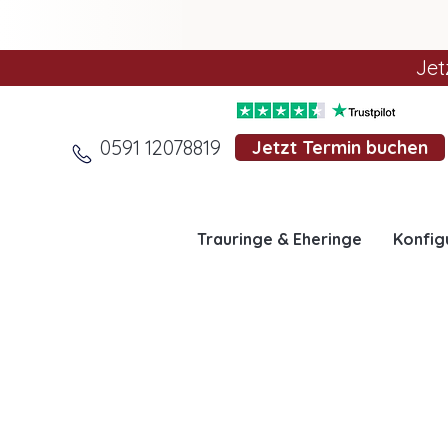
Jet
0591 12078819
Jetzt Termin buchen
Trauringe & Eheringe
Konfig