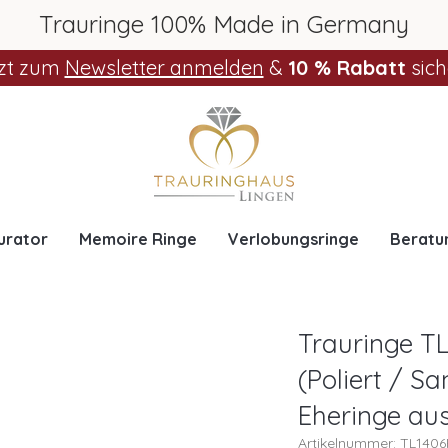
Trauringe 100% Made in Germany
zt zum
Newsletter anmelden
&
10 % Rabatt
sich
urator
Memoire Ringe
Verlobungsringe
Beratu
Trauringe TL
(Poliert / Sa
Eheringe aus
Artikelnummer: TL140