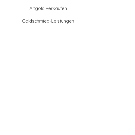
Altgold verkaufen
Goldschmied-Leistungen
Eheringe Farben
Eheringe aus Gold
Eheringe aus Tantal
Eheringe aus Platin
Eheringe aus Weißgold
Eheringe aus Gelbgold
Eheringe aus Sattgelb-
Gold