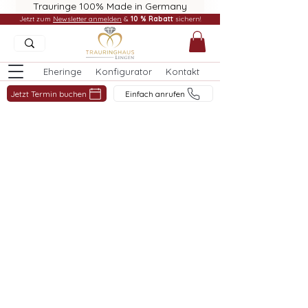
Trauringe 100% Made in Germany
Jetzt zum
Newsletter anmelden
&
10 % Rabatt
sichern!
Eheringe
Konfigurator
Kontakt
Jetzt Termin buchen
Einfach anrufen