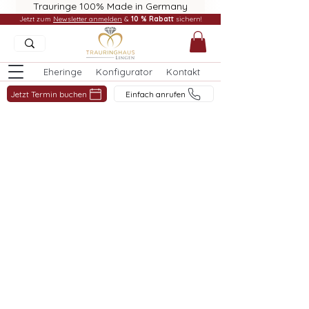
Trauringe 100% Made in Germany
Jetzt zum
Newsletter anmelden
&
10 % Rabatt
sichern!
Eheringe
Konfigurator
Kontakt
Jetzt Termin buchen
Einfach anrufen