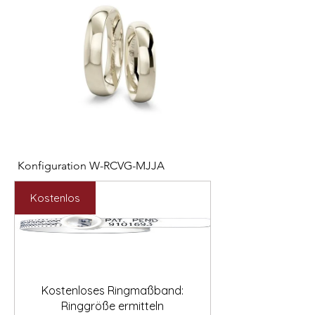

Konfiguration W-RCVG-MJJA
Konfiguration W-PP
Preis
Preis
2.531,00 €
2.127,00 €
Kostenlos
Kostenloses Ringmaßband:
Ringgröße ermitteln