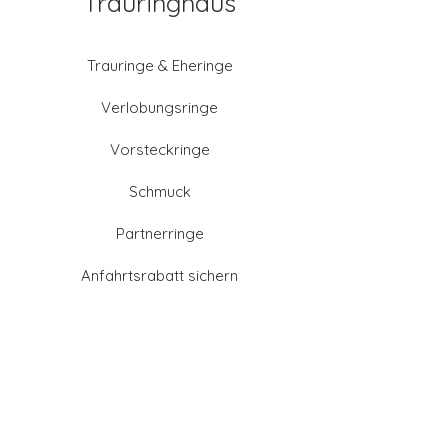
Trauringhaus
Trauringe & Eheringe
Verlobungsringe
Vorsteckringe
Schmuck
Partnerringe
Anfahrtsrabatt sichern
Altgold verkaufen
Goldschmied-Leistungen
Eheringe Farben