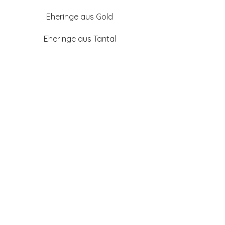
Eheringe aus Gold
Eheringe aus Tantal
Eheringe aus Platin
Eheringe aus Weißgold
Eheringe aus Gelbgold
Eheringe aus Sattgelb-
Gold
Eheringe aus Chamois
(Altweißgold)
Freundschaftsringe aus
Silber