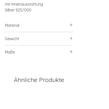
mit Innenausstattung
Silber 925/000
Material
925/- Silber , rhodiniert
Gewicht
ca. 2,40 Gramm
Maße
ca. 17x15mm
Ähnliche Produkte