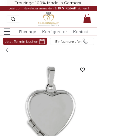
Trauringe 100% Made in Germany
Jetzt zum
Newsletter anmelden
&
10 % Rabatt
sichern!
Eheringe
Konfigurator
Kontakt
Jetzt Termin buchen
Einfach anrufen