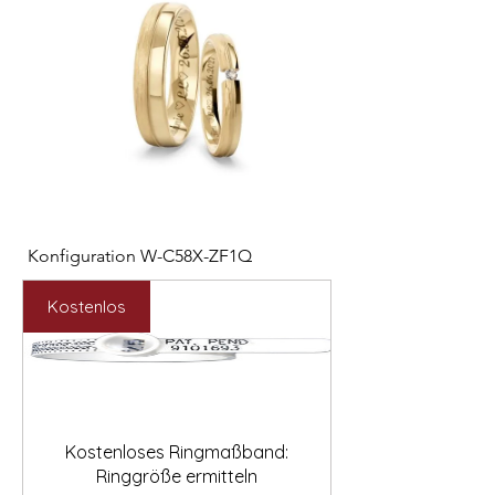
Konfiguration W-C58X-ZF1Q
Konfiguration W-VM
Preis
Preis
1.566,00 €
1.577,00 €
Kostenlos
Kostenloses Ringmaßband:
Ringgröße ermitteln