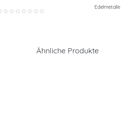
Profilhöhe: 1,70
Edelmetalle
Ringbreite : 2,0
585/- Rotgold
Ähnliche Produkte