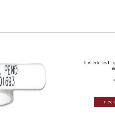
Kostenloses Ri
e
In de