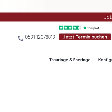
Jet
0591 12078819
Jetzt Termin buchen
Trauringe & Eheringe
Konfig