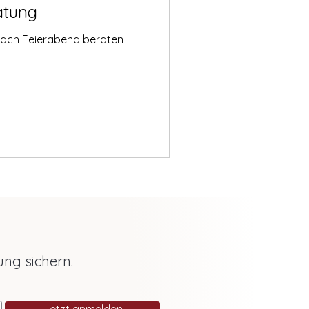
atung
nach Feierabend beraten
ung sichern.
Jetzt anmelden