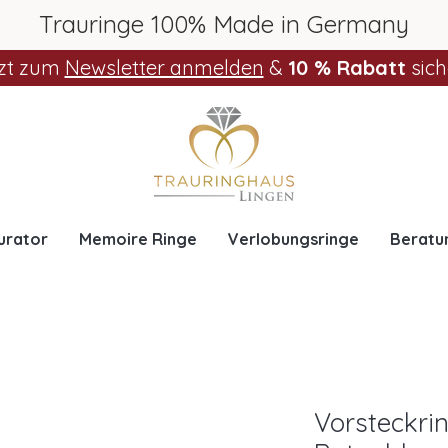
Trauringe 100% Made in Germany
zt zum
Newsletter anmelden
&
10 % Rabatt
sich
urator
Memoire Ringe
Verlobungsringe
Beratu
Vorsteckri