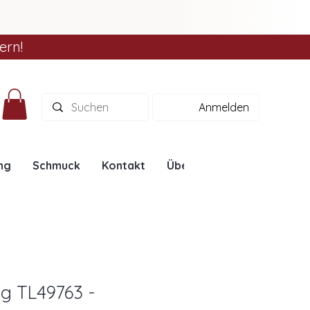
ern!
Anmelden
ng
Schmuck
Kontakt
Über uns
Ratgeber
ng TL49763 -