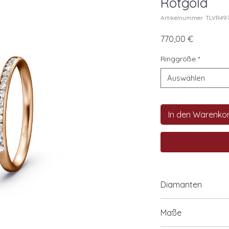
Rotgold
Artikelnummer: TLVR49
Preis
770,00 €
Ringgröße
*
Auswählen
In den Warenko
Diamanten
15x0,01ct. IF/TW
Maße