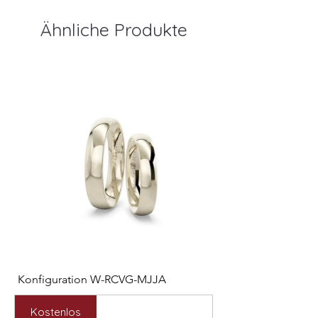
Ähnliche Produkte
Konfiguration W-RCVG-MJJA
Konfiguration W-PP
Preis
Preis
2.531,00 €
2.127,00 €
Kostenlos