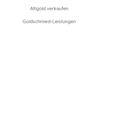
Altgold verkaufen
Goldschmied-Leistungen
Eheringe Farben
Eheringe aus Gold
Eheringe aus Tantal
Eheringe aus Platin
Eheringe aus Weißgold
Eheringe aus Gelbgold
Eheringe aus Sattgelb-
Gold