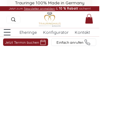
Trauringe 100% Made in Germany
Jetzt zum
Newsletter anmelden
&
10 % Rabatt
sichern!
Eheringe
Konfigurator
Kontakt
Jetzt Termin buchen
Einfach anrufen