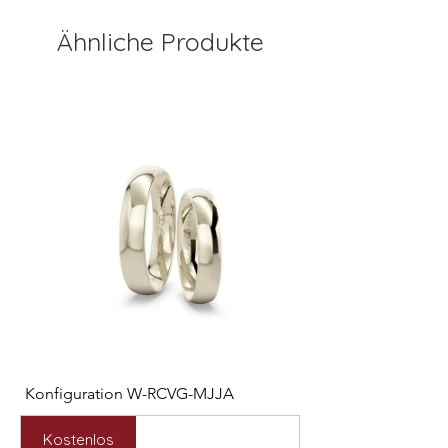
Ähnliche Produkte
Konfiguration W-RCVG-MJJA
Konfiguration W-PP
Preis
Preis
2.531,00 €
2.127,00 €
Kostenlos