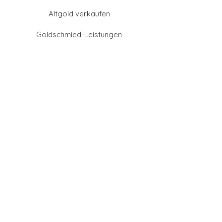
Altgold verkaufen
Goldschmied-Leistungen
Eheringe Farben
Eheringe aus Gold
Eheringe aus Tantal
Eheringe aus Platin
Eheringe aus Weißgold
Eheringe aus Gelbgold
Eheringe aus Sattgelb-
Gold