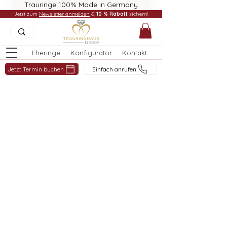
Trauringe 100% Made in Germany
Jetzt zum
Newsletter anmelden
&
10 % Rabatt
sichern!
Eheringe
Konfigurator
Kontakt
Jetzt Termin buchen
Einfach anrufen