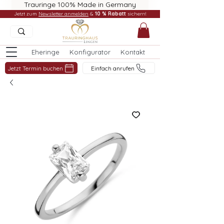
Trauringe 100% Made in Germany
Jetzt zum
Newsletter anmelden
&
10 % Rabatt
sichern!
Eheringe
Konfigurator
Kontakt
Jetzt Termin buchen
Einfach anrufen