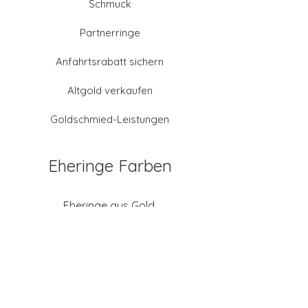
Schmuck
Partnerringe
Anfahrtsrabatt sichern
Altgold verkaufen
Goldschmied-Leistungen
Eheringe Farben
Eheringe aus Gold
Eheringe aus Tantal
Eheringe aus Platin
Eheringe aus Weißgold