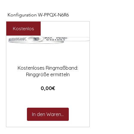

Konfiguration W-PPQX-N6R6
Konfiguration W-HC
Preis
Preis
2.127,00 €
1.121,00 €
Kostenlos
Kostenloses Ringmaßband:
Ringgröße ermitteln
Preis
0,00€
In den Warenkorb