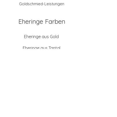
Goldschmied-Leistungen
Eheringe Farben
Eheringe aus Gold
Eheringe aus Tantal
Eheringe aus Platin
Eheringe aus Weißgold
Eheringe aus Gelbgold
Eheringe aus Sattgelb-
Gold
Eheringe aus Chamois