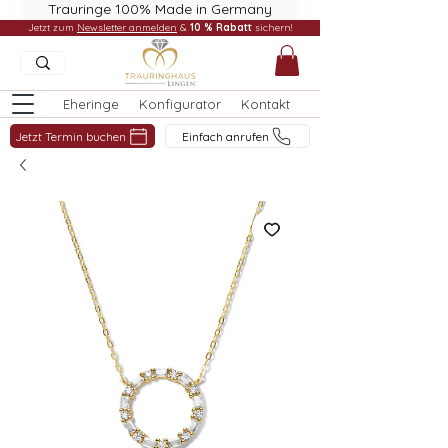
Trauringe 100% Made in Germany
Jetzt zum
Newsletter anmelden
&
10 % Rabatt
sichern!
Eheringe
Konfigurator
Kontakt
Jetzt Termin buchen
Einfach anrufen