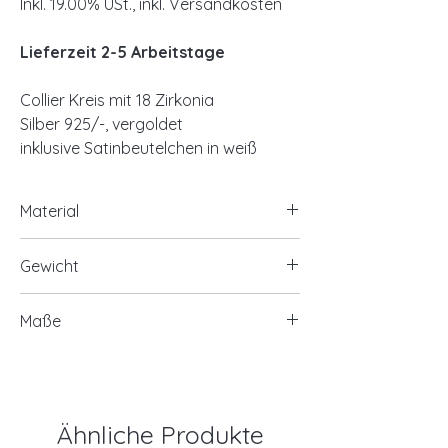
Inkl. 19.00% USt., inkl. Versandkosten
Lieferzeit 2-5 Arbeitstage
Collier Kreis mit 18 Zirkonia
Silber 925/-, vergoldet
inklusive Satinbeutelchen in weiß
Material
925/- Silber, vergoldet
Gewicht
18 Zirkonia
ca. 3,60 Gramm
Maße
9 Zirkonia in Baguetteschliff ca.
3x2mm
9 Zirkonia Ø ca. 2mm
Länge ca. 40cm+5cm Verlängerung
Ähnliche Produkte