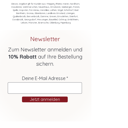
Dieses Angebot gilt für Kunden aus:
Meppen
,
Rheine,
Haren,
Nordhorn,
Haselünne,
Wietmarschen,
Neuenhaus,
Emsbüren,
Salzbergen,
Freren,
Spelle,
Hopsten,
Fürstenau,
Herzlake,
Lathen,
Sögel,
Schüttorf,
Bad
Bentheim,
Gronau,
Ibbenbüren,
Landkreis Emsland,
Löningen,
Quakenbrück,
Bersenbrück,
Damme,
Greven,
Emsdetten,
Steinfurt,
Osnabrück,
Georgsdorf,
Messingen,
Bawinkel,
Ochtrup,
Emlichheim,
Uelsen,
Münster,
Bramsche
,
Oldenburg
,
Papenburg
Newsletter
Zum Newsletter anmelden und
10% Rabatt
auf Ihre Bestellung
sichern.
Deine E-Mail Adresse
Jetzt anmelden