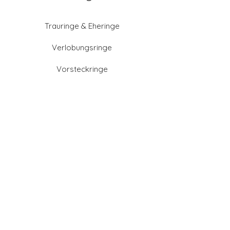
Trauringe & Eheringe
Verlobungsringe
Vorsteckringe
Schmuck
Partnerringe
Anfahrtsrabatt sichern
Altgold verkaufen
Goldschmied-Leistungen
Eheringe Farben