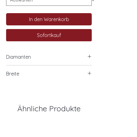
In den Warenkorb
Sofortkauf
Diamanten
1 Princess 0,25 ct. SI / TW
Breite
2 Princess zusammen 0,30 ct. SI-TW
Ähnliche Produkte