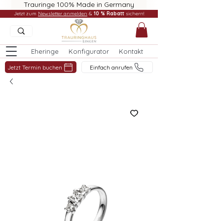
Trauringe 100% Made in Germany
Jetzt zum
Newsletter anmelden
&
10 % Rabatt
sichern!
Eheringe
Konfigurator
Kontakt
Jetzt Termin buchen
Einfach anrufen