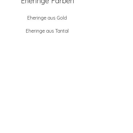
Eheringe Farben
Eheringe aus Gold
Eheringe aus Tantal
Eheringe aus Platin
Eheringe aus Weißgold
Eheringe aus Gelbgold
Eheringe aus Sattgelb-
Gold
Eheringe aus Chamois
(Altweißgold)
Freundschaftsringe aus
Silber