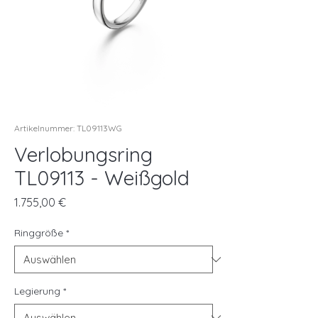
Artikelnummer: TL09113WG
Verlobungsring
TL09113 - Weißgold
Preis
1.755,00 €
Ringgröße
*
Legierung
*