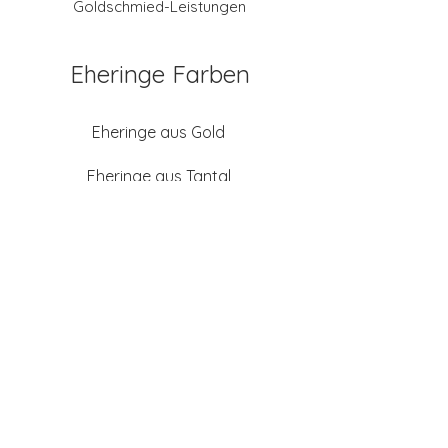
Goldschmied-Leistungen
Eheringe Farben
Eheringe aus Gold
Eheringe aus Tantal
Eheringe aus Platin
Eheringe aus Weißgold
Eheringe aus Gelbgold
Eheringe aus Sattgelb-
Gold
Eheringe aus Chamois
(Altweißgold)