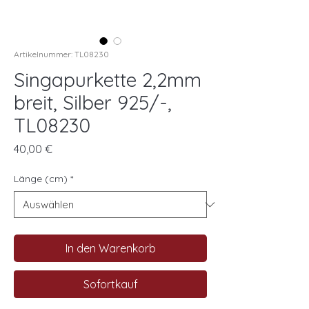
Artikelnummer: TL08230
Singapurkette 2,2mm
breit, Silber 925/-,
TL08230
Preis
40,00 €
Länge (cm)
*
In den Warenkorb
Sofortkauf