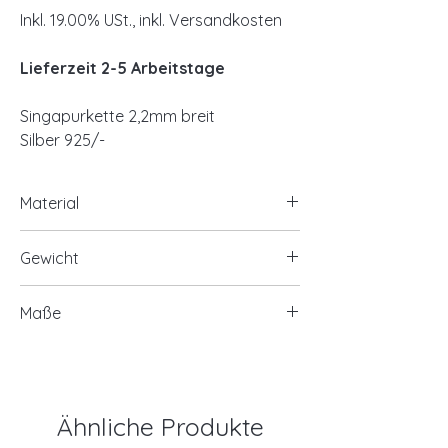
Inkl. 19.00% USt., inkl. Versandkosten
Lieferzeit 2-5 Arbeitstage
Singapurkette 2,2mm breit
Silber 925/-
Material
Silber 925/-
Gewicht
ca. 2,50 Gramm/2,80 Gramm/3,10
Maße
Gramm
ca. 2,2mm breit
Länge 40cm/42cm/45cm
Ähnliche Produkte