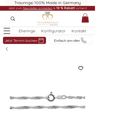
Trauringe 100% Made in Germany
Jetzt zum
Newsletter anmelden
&
10 % Rabatt
sichern!
Eheringe
Konfigurator
Kontakt
Jetzt Termin buchen
Einfach anrufen