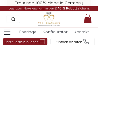
Trauringe 100% Made in Germany
Jetzt zum
Newsletter anmelden
&
10 % Rabatt
sichern!
Eheringe
Konfigurator
Kontakt
Jetzt Termin buchen
Einfach anrufen