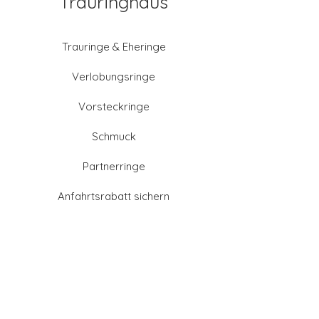
Trauringhaus
Trauringe & Eheringe
Verlobungsringe
Vorsteckringe
Schmuck
Partnerringe
Anfahrtsrabatt sichern
Altgold verkaufen
Goldschmied-Leistungen
Eheringe Farben