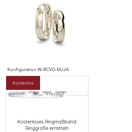

Konfiguration W-RCVG-MJJA
Konfiguration W-PP
Preis
Preis
2.531,00 €
2.127,00 €
Kostenlos
Kostenloses Ringmaßband:
Ringgröße ermitteln