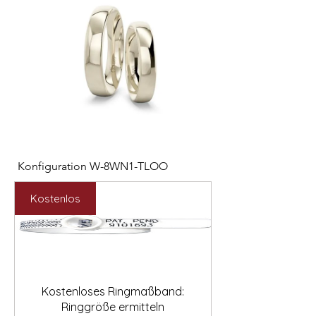

Konfiguration W-8WN1-TLOO
Konfiguration W-PYN
Preis
Preis
2.547,00 €
892,00 €
Kostenlos
Kostenloses Ringmaßband:
Ringgröße ermitteln