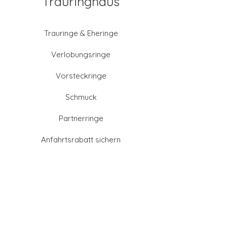
Trauringhaus
Trauringe & Eheringe
Verlobungsringe
Vorsteckringe
Schmuck
Partnerringe
Anfahrtsrabatt sichern
Altgold verkaufen
Goldschmied-Leistungen
Eheringe Farben