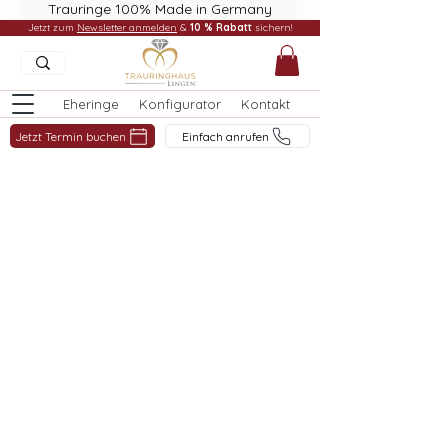
Trauringe 100% Made in Germany
Jetzt zum
Newsletter anmelden
&
10 % Rabatt
sichern!
Eheringe
Konfigurator
Kontakt
Jetzt Termin buchen
Einfach anrufen