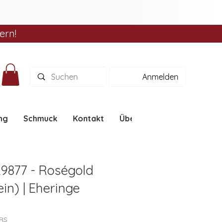
ern!
Anmelden
ng
Schmuck
Kontakt
Über uns
Ratgeber
L9877 - Roségold
in) | Eheringe
7RS