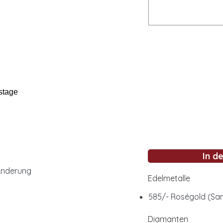
stage
In d
Änderung
Edelmetalle
585/- Roségold (San
Diamanten