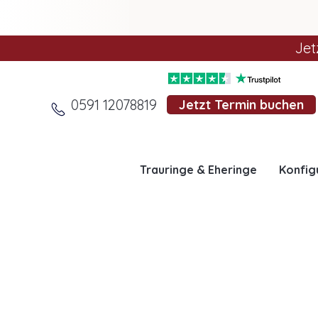
Jet
0591 12078819
Jetzt Termin buchen
Trauringe & Eheringe
Konfig