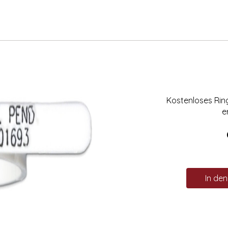
Kostenloses Ri
e
In de