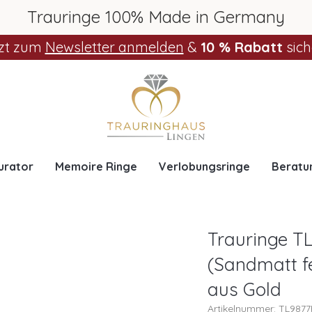
Trauringe 100% Made in Germany
zt zum
Newsletter anmelden
&
10 % Rabatt
sich
urator
Memoire Ringe
Verlobungsringe
Beratu
Trauringe T
(Sandmatt fe
aus Gold
Artikelnummer: TL987