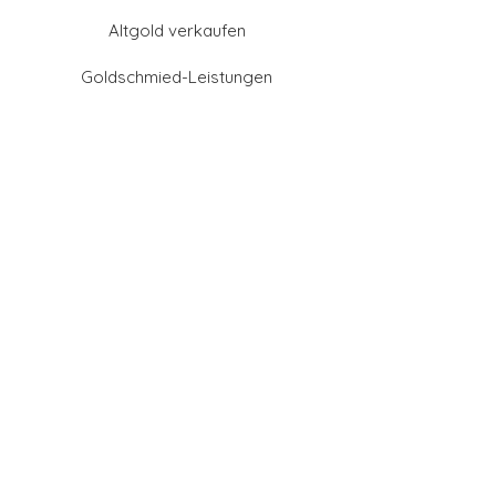
Altgold verkaufen
Goldschmied-Leistungen
Eheringe Farben
Eheringe aus Gold
Eheringe aus Tantal
Eheringe aus Platin
Eheringe aus Weißgold
Eheringe aus Gelbgold
Eheringe aus Sattgelb-
Gold