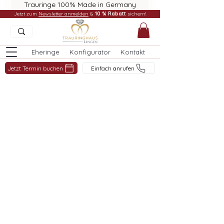
Trauringe 100% Made in Germany
Jetzt zum
Newsletter anmelden
&
10 % Rabatt
sichern!
Eheringe
Konfigurator
Kontakt
Jetzt Termin buchen
Einfach anrufen